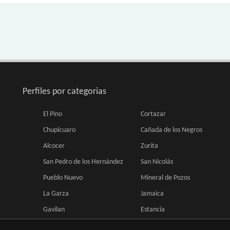
Perfiles por categorias
El Pino
Cortazar
Chupícuaro
Cañada de los Negros
Alcocer
Zurita
San Pedro de los Hernández
San Nicolás
Pueblo Nuevo
Mineral de Pozos
La Garza
Jamaica
Gavilan
Estancia