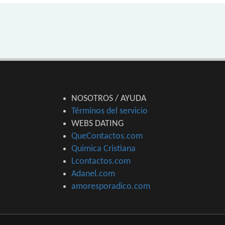
NOSOTROS / AYUDA
Términos del servicio
WEBS DATING
QueContactos.com
Quimica Cristiana
Lcontactos.com
Adanel.com
amoresporadico.com