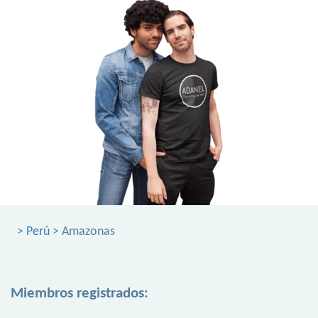
>
Perú
> Amazonas
Miembros registrados: