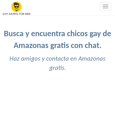
Togg
navig
Busca y encuentra chicos gay de
Amazonas gratis con chat.
Haz amigos y contacta en Amazonas
gratis.