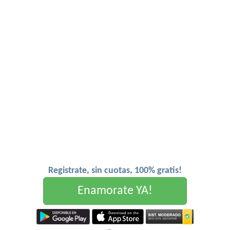
Registrate, sin cuotas, 100% gratis!
Enamorate YA!