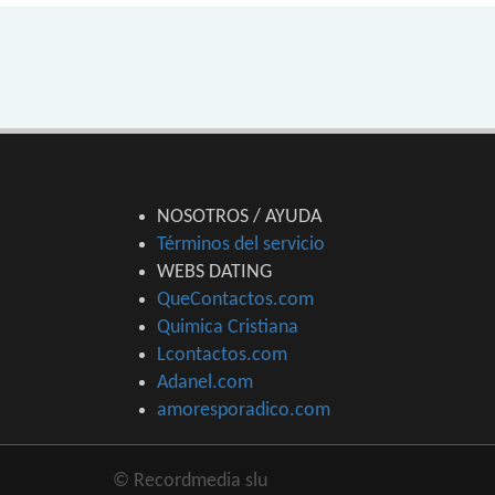
NOSOTROS / AYUDA
Términos del servicio
WEBS DATING
QueContactos.com
Quimica Cristiana
Lcontactos.com
Adanel.com
amoresporadico.com
© Recordmedia slu