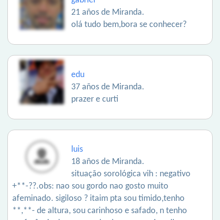
gabriel
21 años de Miranda.
olá tudo bem,bora se conhecer?
edu
37 años de Miranda.
prazer e curti
luis
18 años de Miranda.
situação sorológica vih : negativo
+**-??.obs: nao sou gordo nao gosto muito
afeminado. sigiloso ? itaim pta sou timido,tenho
**,**- de altura, sou carinhoso e safado, n tenho