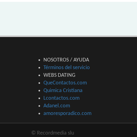
NOSOTROS / AYUDA
Términos del servicio
WEBS DATING
QueContactos.com
Quimica Cristiana
Lcontactos.com
Adanel.com
amoresporadico.com
© Recordmedia slu