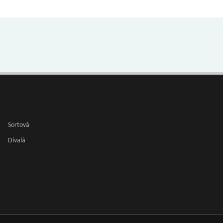
Sortová
Divalá