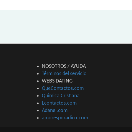
NOSOTROS / AYUDA
Términos del servicio
WEBS DATING
QueContactos.com
Quimica Cristiana
Lcontactos.com
Adanel.com
amoresporadico.com