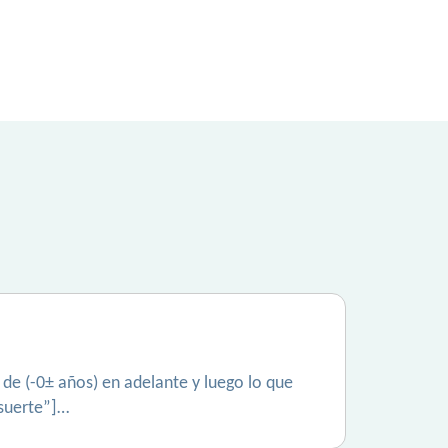
e (-0± años) en adelante y luego lo que
“suerte”]…