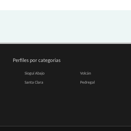
Perfiles por categorias
Sioguí Abajo
Volcán
Santa Clara
Pedregal