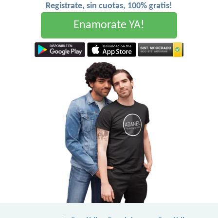
Registrate, sin cuotas, 100% gratis!
Enamorate YA!