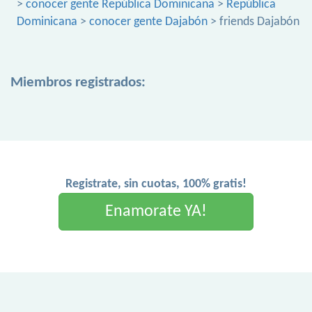
>
conocer gente República Dominicana
>
República
Dominicana
>
conocer gente Dajabón
> friends Dajabón
Miembros registrados:
Registrate, sin cuotas, 100% gratis!
Enamorate YA!