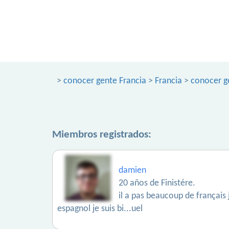
>
conocer gente Francia
>
Francia
>
conocer ge
Miembros registrados:
damien
20 años de Finistére.
il a pas beaucoup de français 
espagnol je suis bi...uel