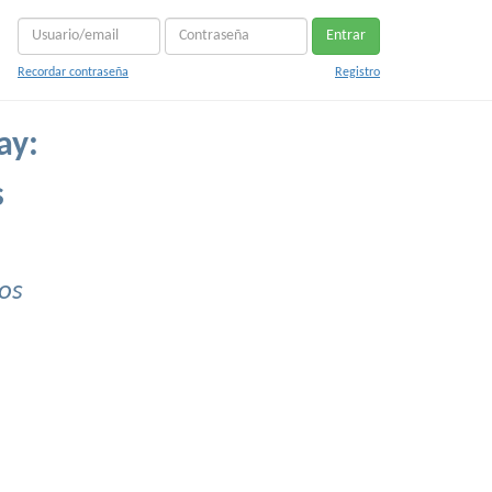
Entrar
Recordar contraseña
Registro
ay:
s
os