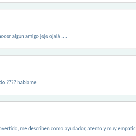
cer algun amigo jeje ojalá ....
lado ???? hablame
rovertido, me describen como ayudador, atento y muy empatico,