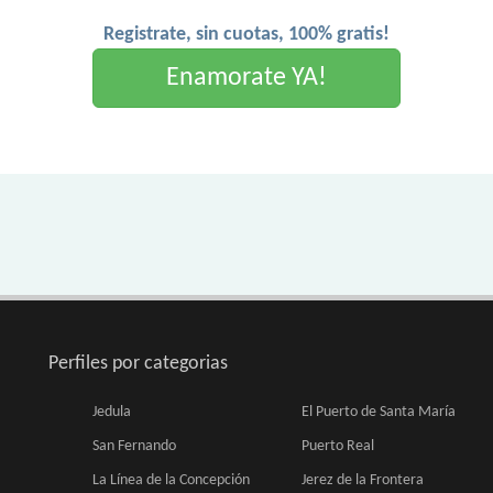
Registrate, sin cuotas, 100% gratis!
Enamorate YA!
Perfiles por categorias
Jedula
El Puerto de Santa María
San Fernando
Puerto Real
La Línea de la Concepción
Jerez de la Frontera