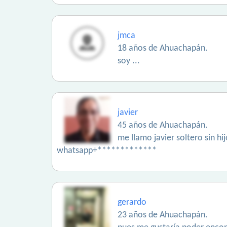
jmca
18 años de Ahuachapán.
soy ...
javier
45 años de Ahuachapán.
me llamo javier soltero sin h
whatsapp+*************
gerardo
23 años de Ahuachapán.