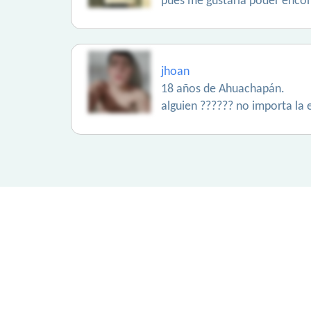
pues me gustaría poder encon
jhoan
18 años de Ahuachapán.
alguien ?????? no importa la 