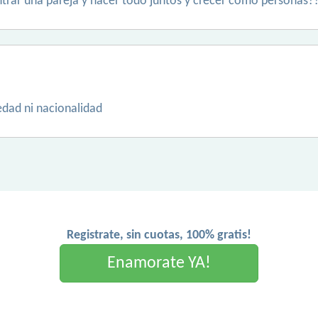
trar una pareja y hacer todo juntos y crecer como personas??
edad ni nacionalidad
Registrate, sin cuotas, 100% gratis!
Enamorate YA!