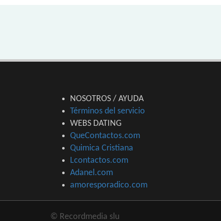
NOSOTROS / AYUDA
Términos del servicio
WEBS DATING
QueContactos.com
Quimica Cristiana
Lcontactos.com
Adanel.com
amoresporadico.com
© Recordmedia slu