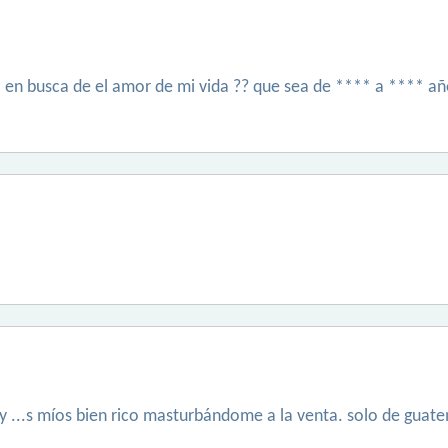
en busca de el amor de mi vida ?? que sea de **** a **** añ
s y ...s míos bien rico masturbándome a la venta. solo de guat