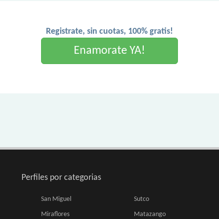
Registrate, sin cuotas, 100% gratis!
Enamorate YA!
Perfiles por categorias
San Miguel
Sutco
Miraflores
Matazango