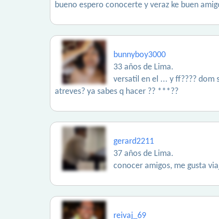
bueno espero conocerte y veraz ke buen amig
bunnyboy3000
33 años de Lima.
versatil en el ... y ff???? do
atreves? ya sabes q hacer ?? ***??
gerard2211
37 años de Lima.
conocer amigos, me gusta viaj
reivaj_69