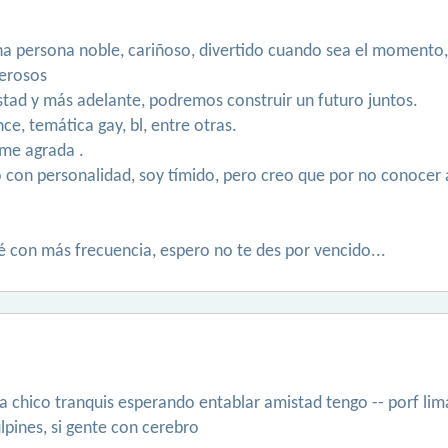
a persona noble, cariñoso, divertido cuando sea el momento,
lerosos
mistad y más adelante, podremos construir un futuro juntos.
ce, temática gay, bl, entre otras.
 me agrada .
con personalidad, soy tímido, pero creo que por no conocer a
ré con más frecuencia, espero no te des por vencido...
a chico tranquis esperando entablar amistad tengo -- porf lima
ulpines, si gente con cerebro