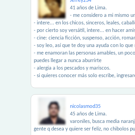
Jefrey234
41 años de Lima.
- me considero a mi mismo un
- intere... en los chicos, sinceros, leales, cabal
- por cierto soy versátil, intere... en hacer a
- cine: ciencia ficción, suspenso, acción, roman
- soy leo, así que te doy una ayuda con lo que
- me enamoran las personas amables, un poco 
puedes llegar a nunca aburrirte
- alergia a los pescados y mariscos.
- si quieres conocer más solo escribe, ingresa
nicolasmod35
45 años de Lima.
varoniles, busca media naranj
gente q desea y quiere ser feliz, no chibolos p