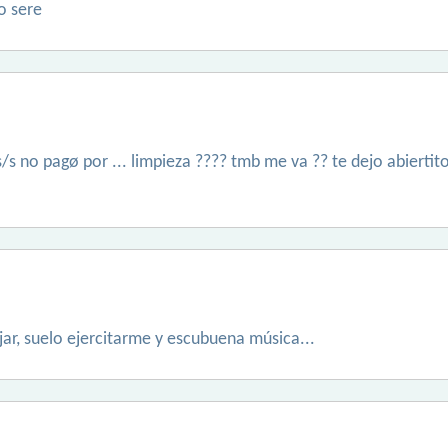
o sere
m s/s no pagø por ... limpieza ???? tmb me va ?? te dejo abierti
ar, suelo ejercitarme y escubuena música...