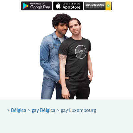
>
Bélgica
>
gay Bélgica
> gay Luxembourg