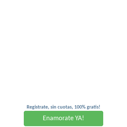
Registrate, sin cuotas, 100% gratis!
Enamorate YA!