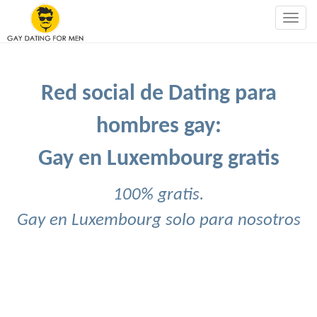
Togg
navig
Red social de Dating para
hombres gay:
Gay en Luxembourg gratis
100% gratis.
Gay en Luxembourg solo para nosotros