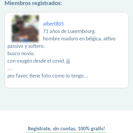
Miembros registrados:
albert805
71 años de Luxembourg.
hombre maduro en bélgica, attivo
passivo y soltero.
busco novio.
con oxygén desde el covid, jjj
...
por favor, tiene foto como lo tengo...
Registrate, sin cuotas, 100% gratis!