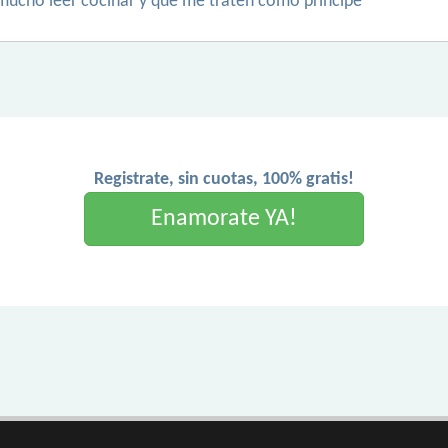
mucho leer cocinar y que me traten como príncipe
Registrate, sin cuotas, 100% gratis!
Enamorate YA!