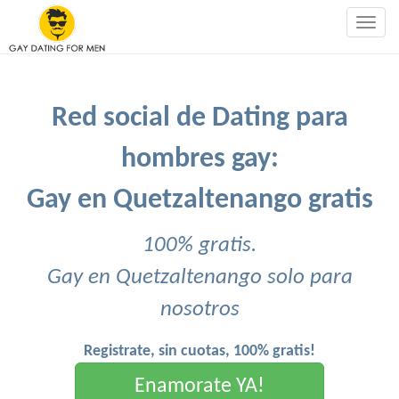
Togg
navig
Red social de Dating para
hombres gay:
Gay en Quetzaltenango gratis
100% gratis.
Gay en Quetzaltenango solo para
nosotros
Registrate, sin cuotas, 100% gratis!
Enamorate YA!