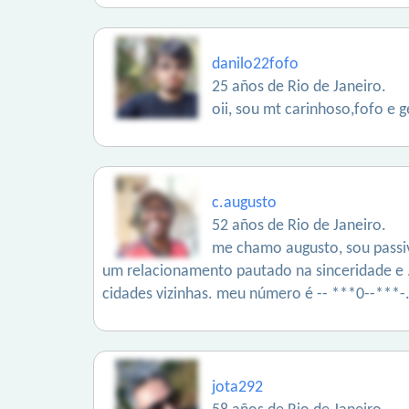
danilo22fofo
25 años de Rio de Janeiro.
oii, sou mt carinhoso,fofo e 
c.augusto
52 años de Rio de Janeiro.
me chamo augusto, sou passiv
um relacionamento pautado na sinceridade e ...
cidades vizinhas. meu número é -- ***0--***-
jota292