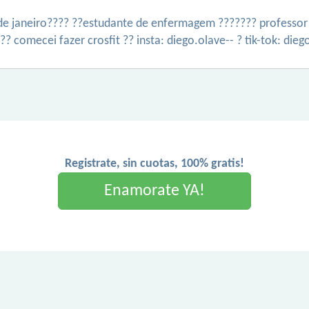
de janeiro???? ??estudante de enfermagem ??????? professor d
?? comecei fazer crosfit ?? insta: diego.olave-- ? tik-tok: die
Registrate, sin cuotas, 100% gratis!
Enamorate YA!