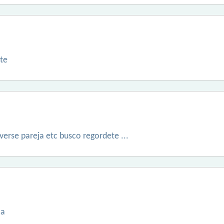
te
erse pareja etc busco regordete ...
la