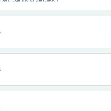
 para llegar a tener una relación
.
.
.