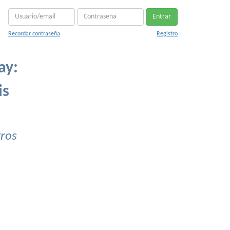
Entrar
Recordar contraseña
Registro
ay:
is
tros