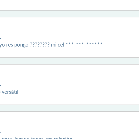
.
 yo res pongo ???????? mi cel ***-***-******
.
versátil
.