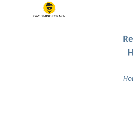
Re
H
Hom