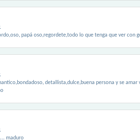
.
ordo,oso, papá oso,regordete,todo lo que tenga que ver con 
.
antico,bondadoso, detallista,dulce,buena persona y se ama
no
.
... maduro