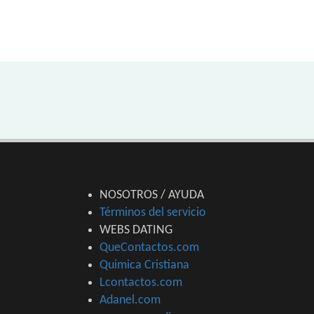
NOSOTROS / AYUDA
Términos del servicio
WEBS DATING
QueContactos.com
Quimica Cristiana
Lcontactos.com
Adanel.com