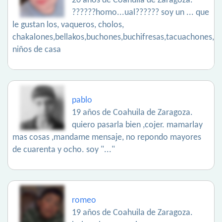
20 años de Coahuila de Zaragoza.
??????homo...ual?????? soy un ... que
le gustan los, vaqueros, cholos,
chakalones,bellakos,buchones,buchifresas,tacuachones,lo
niños de casa
pablo
19 años de Coahuila de Zaragoza.
quiero pasarla bien ,cojer. mamarlay
mas cosas ,mandame mensaje, no repondo mayores
de cuarenta y ocho. soy "..."
romeo
19 años de Coahuila de Zaragoza.