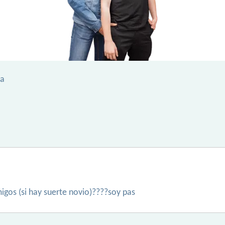
ca
igos (si hay suerte novio)????soy pas