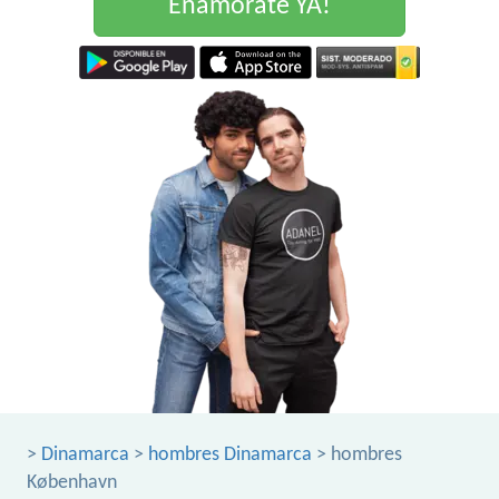
Enamorate YA!
>
Dinamarca
>
hombres Dinamarca
> hombres
København