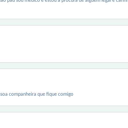
o pau sou médico e estou a procura de alguém legal e carinh
ssoa companheira que fique comigo