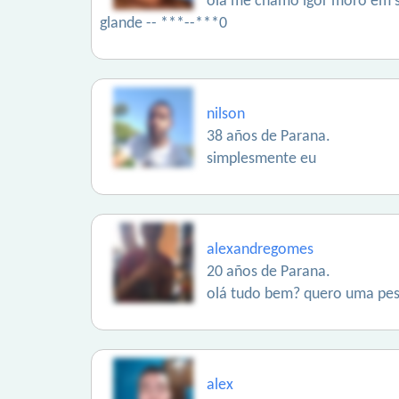
olá me chamo igor moro em sã
glande -- ***--***0
nilson
38 años de Parana.
simplesmente eu
alexandregomes
20 años de Parana.
olá tudo bem? quero uma pe
alex