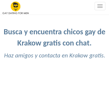
Togg
navig
Busca y encuentra chicos gay de
Krakow gratis con chat.
Haz amigos y contacta en Krakow gratis.