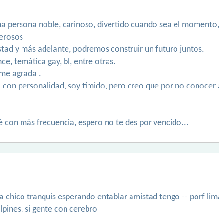
a persona noble, cariñoso, divertido cuando sea el momento,
lerosos
mistad y más adelante, podremos construir un futuro juntos.
ce, temática gay, bl, entre otras.
 me agrada .
con personalidad, soy tímido, pero creo que por no conocer a
ré con más frecuencia, espero no te des por vencido...
a chico tranquis esperando entablar amistad tengo -- porf lima
ulpines, si gente con cerebro