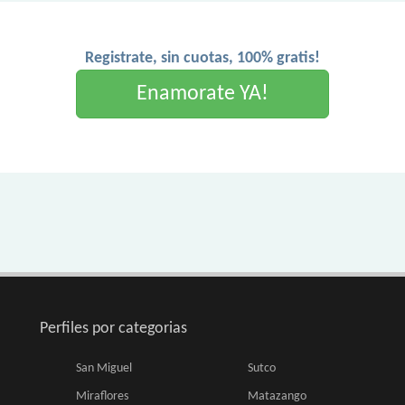
Registrate, sin cuotas, 100% gratis!
Enamorate YA!
Perfiles por categorias
San Miguel
Sutco
Miraflores
Matazango