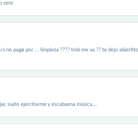
o sere
m s/s no pagø por ... limpieza ???? tmb me va ?? te dejo abierti
ar, suelo ejercitarme y escubuena música...