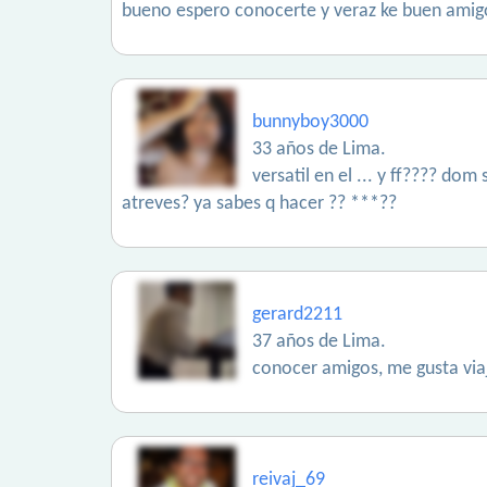
bueno espero conocerte y veraz ke buen amig
bunnyboy3000
33 años de Lima.
versatil en el ... y ff???? do
atreves? ya sabes q hacer ?? ***??
gerard2211
37 años de Lima.
conocer amigos, me gusta viaj
reivaj_69