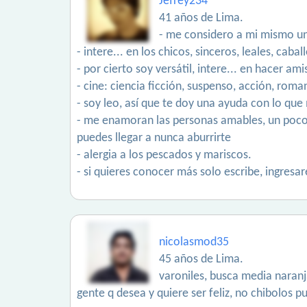
Jefrey234
41 años de Lima.
- me considero a mi mismo un
- intere... en los chicos, sinceros, leales, cabal
- por cierto soy versátil, intere... en hacer a
- cine: ciencia ficción, suspenso, acción, roman
- soy leo, así que te doy una ayuda con lo que
- me enamoran las personas amables, un poco 
puedes llegar a nunca aburrirte
- alergia a los pescados y mariscos.
- si quieres conocer más solo escribe, ingresa
nicolasmod35
45 años de Lima.
varoniles, busca media naranj
gente q desea y quiere ser feliz, no chibolos p