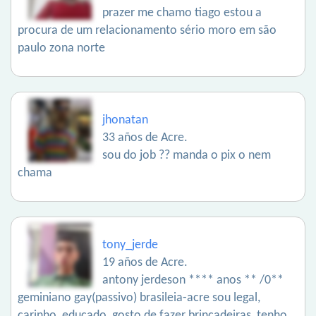
prazer me chamo tiago estou a
procura de um relacionamento sério moro em são
paulo zona norte
jhonatan
33 años de Acre.
sou do job ?? manda o pix o nem
chama
tony_jerde
19 años de Acre.
antony jerdeson **** anos ** /0**
geminiano gay(passivo) brasileia-acre sou legal,
carinho, educado, gosto de fazer brincadeiras, tenho