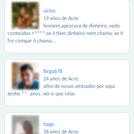
victor
19 años de Acre.
homem,aprocura de dinheiro, vedo
conteúdos +****,se ñ tiver dinheiro nem chama, se ñ
for compar ñ chama...
lbrga678
24 años de Acre.
afim de novas amizades por aqui.
tenho **- anos. ver o que rolar.
tiago
36 años de Acre.