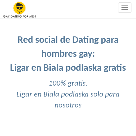
Togg
navig
Red social de Dating para
hombres gay:
Ligar en Biala podlaska gratis
100% gratis.
Ligar en Biala podlaska solo para
nosotros