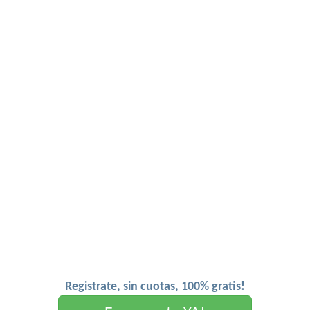
Registrate, sin cuotas, 100% gratis!