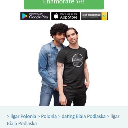
Enamorate YA!
>
ligar Polonia
>
Polonia
>
dating Biala Podlaska
> ligar
Biala Podlaska