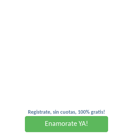
Registrate, sin cuotas, 100% gratis!
Enamorate YA!