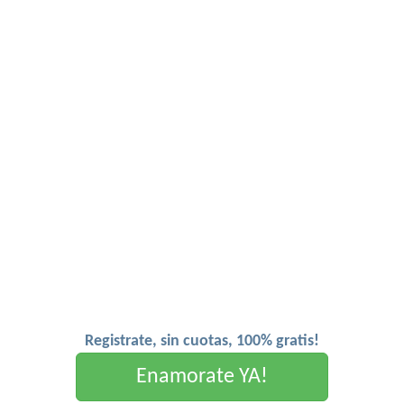
Registrate, sin cuotas, 100% gratis!
Enamorate YA!