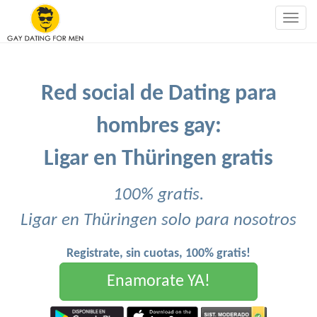
Togg
navig
Red social de Dating para
hombres gay:
Ligar en Thüringen gratis
100% gratis.
Ligar en Thüringen solo para nosotros
Registrate, sin cuotas, 100% gratis!
Enamorate YA!