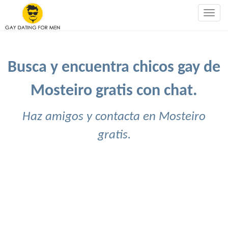
Togg
navig
Busca y encuentra chicos gay de
Mosteiro gratis con chat.
Haz amigos y contacta en Mosteiro
gratis.