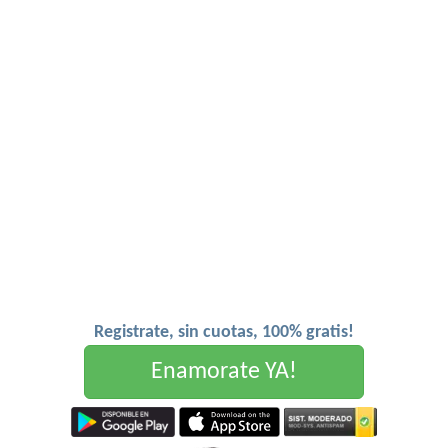
Registrate, sin cuotas, 100% gratis!
Enamorate YA!