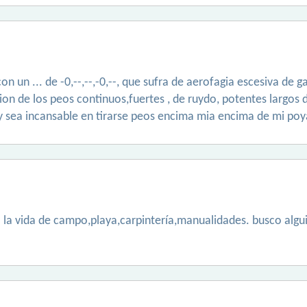
on un ... de -0,--,--,-0,--, que sufra de aerofagia escesiva de 
ion de los peos continuos,fuertes , de ruydo, potentes largos 
y sea incansable en tirarse peos encima mia encima de mi poy
la vida de campo,playa,carpintería,manualidades. busco alguien