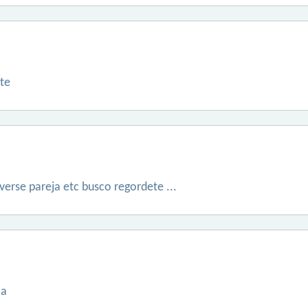
te
erse pareja etc busco regordete ...
la