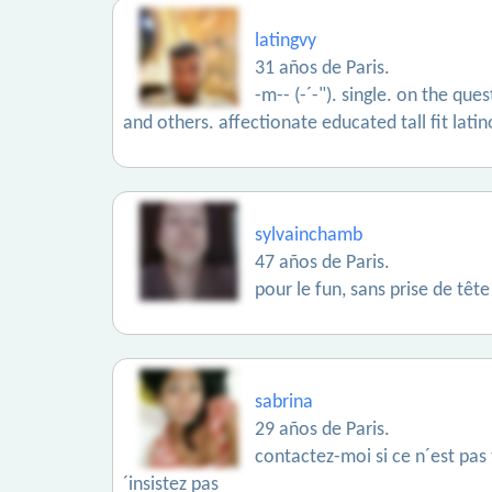
latingvy
31 años de Paris.
-m-- (-´-"). single. on the que
and others. affectionate educated tall fit lati
sylvainchamb
47 años de Paris.
pour le fun, sans prise de tête
sabrina
29 años de Paris.
contactez-moi si ce n´est pas
´insistez pas