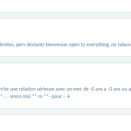
 limites, perv déviants bienvenue open to everything, no taboo
herche une relation sérieuse avec un mec de -0 ans a -0 ans ou 
**-... sinon moi ** m **- pour -- k