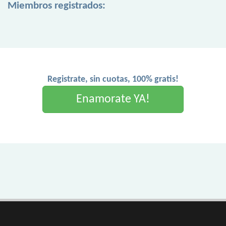
Miembros registrados:
Registrate, sin cuotas, 100% gratis!
Enamorate YA!