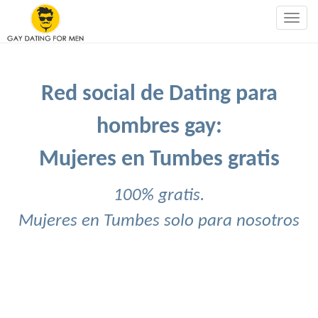
Togg
navig
Red social de Dating para
hombres gay:
Mujeres en Tumbes gratis
100% gratis.
Mujeres en Tumbes solo para nosotros