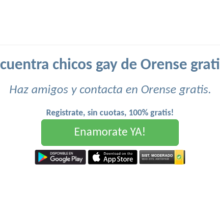
cuentra chicos gay de Orense grati
Haz amigos y contacta en Orense gratis.
Registrate, sin cuotas, 100% gratis!
Enamorate YA!