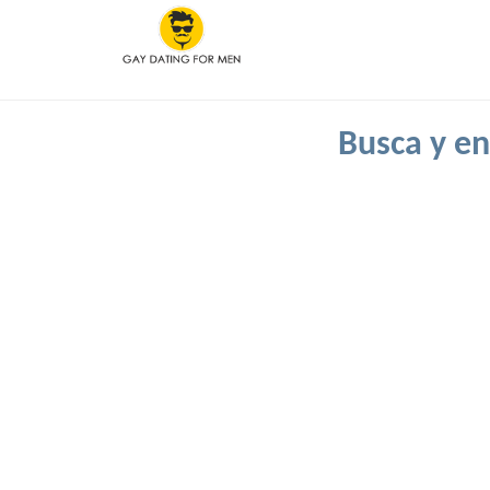
Busca y en