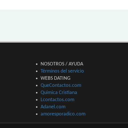
NOSOTROS / AYUDA
Términos del servicio
WEBS DATING
QueContactos.com
Quimica Cristiana
Lcontactos.com
Adanel.com
amoresporadico.com