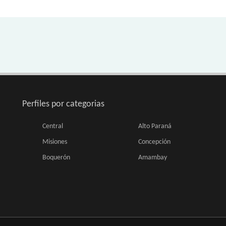
Perfiles por categorias
Central
Alto Paraná
Misiones
Concepción
Boquerón
Amambay