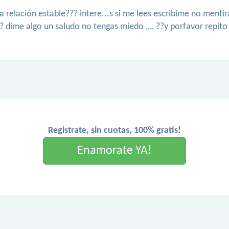
ara relación estable??? intere...s si me lees escribime no menti
a ? dime algo un saludo no tengas miedo ,,,, ??y porfavor repit
Registrate, sin cuotas, 100% gratis!
Enamorate YA!