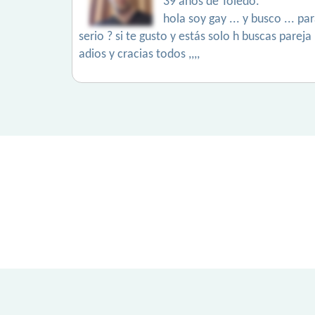
39 años de Toledo.
hola soy gay ... y busco ... p
serio ? si te gusto y estás solo h buscas parej
adios y cracias todos ,,,,