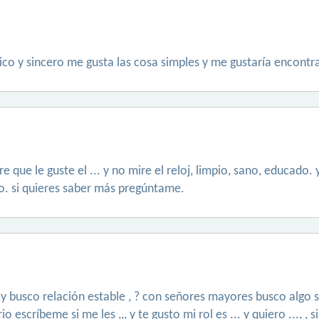
co y sincero me gusta las cosa simples y me gustaría encontra
ue le guste el ... y no mire el reloj, limpio, sano, educado. 
o. si quieres saber más pregúntame.
y busco relación estable , ? con señores mayores busco algo s
o escríbeme si me les ,,, y te gusto mi rol es ... y quiero ...,