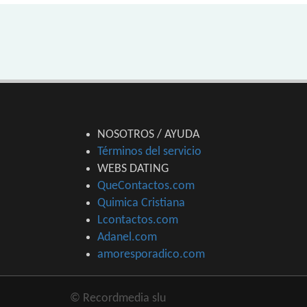
NOSOTROS / AYUDA
Términos del servicio
WEBS DATING
QueContactos.com
Quimica Cristiana
Lcontactos.com
Adanel.com
amoresporadico.com
© Recordmedia slu