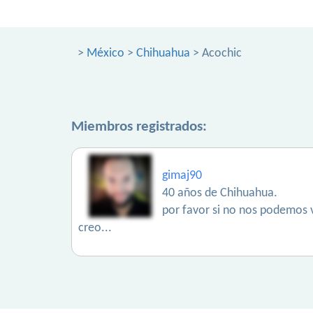
>
México
>
Chihuahua
> Acochic
Miembros registrados:
gimaj90
40 años de Chihuahua.
por favor si no nos podemos v
creo...