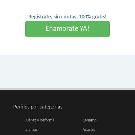
Registrate, sin cuotas, 100% gratis!
Enamorate YA!
Perfiles por categorias
Juárez y Reforma
Cañamo
álamos
Acochic