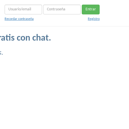
Entrar
Recordar contraseña
Registro
atis con chat.
s.