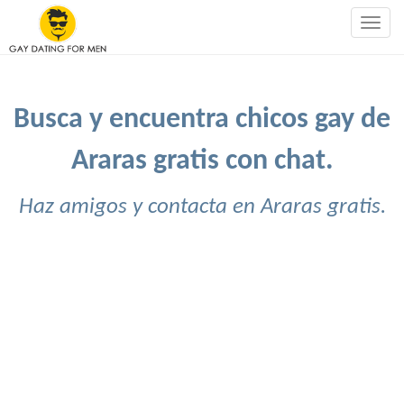
Togg
navig
Busca y encuentra chicos gay de
Araras gratis con chat.
Haz amigos y contacta en Araras gratis.