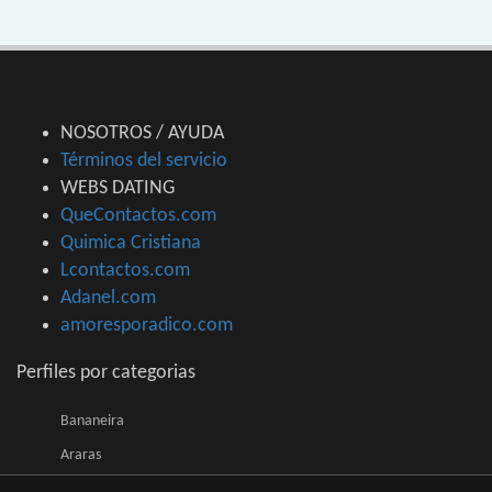
NOSOTROS / AYUDA
Términos del servicio
WEBS DATING
QueContactos.com
Quimica Cristiana
Lcontactos.com
Adanel.com
amoresporadico.com
Perfiles por categorias
Bananeira
Araras