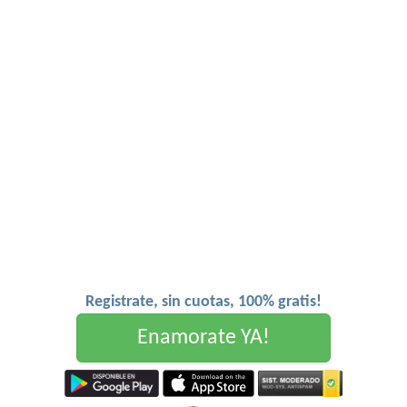
Registrate, sin cuotas, 100% gratis!
Enamorate YA!