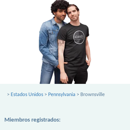
>
Estados Unidos
>
Pennsylvania
> Brownsville
Miembros registrados: