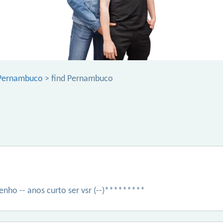
 Pernambuco
> find Pernambuco
nho -- anos curto ser vsr (--)*********