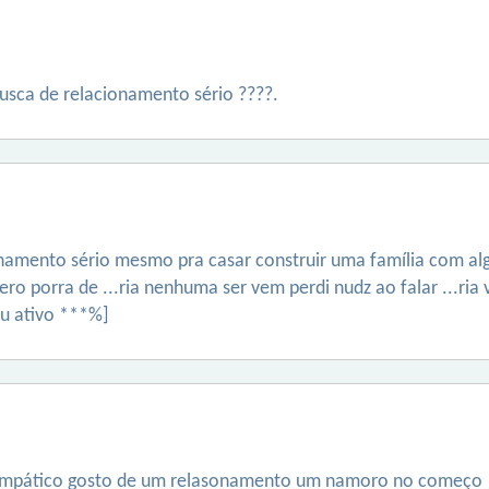
usca de relacionamento sério ????.
namento sério mesmo pra casar construir uma família com al
ro porra de ...ria nenhuma ser vem perdi nudz ao falar ...ria
ou ativo ***%]
 simpático gosto de um relasonamento um namoro no começo