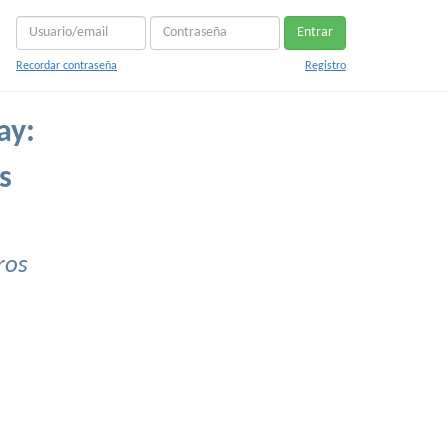
Entrar
Recordar contraseña
Registro
ay:
s
ros