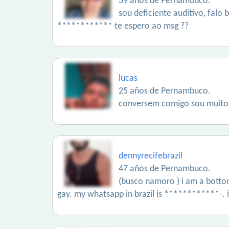
39 años de Pernambuco.
sou deficiente auditivo, fal
************ te espero ao msg ??
lucas
25 años de Pernambuco.
conversem comigo sou muito l
dennyrecifebrazil
47 años de Pernambuco.
(busco namoro ) i am a bottom
gay. my whatsapp in brazil is ************-. i