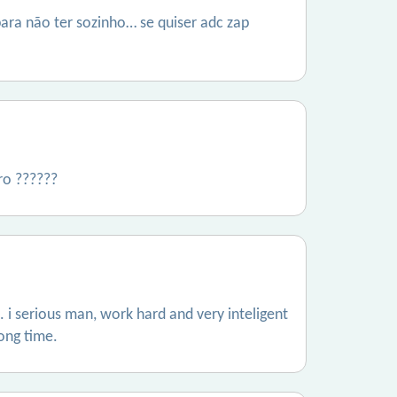
ara não ter sozinho… se quiser adc zap
ro ??????
. i serious man, work hard and very inteligent
long time.