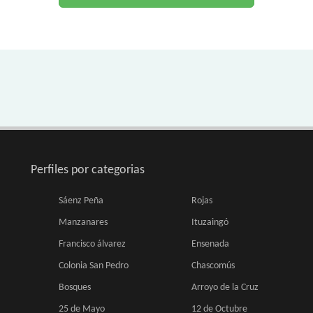
Perfiles por categorias
Sáenz Peña
Rojas
Manzanares
Ituzaingó
Francisco álvarez
Ensenada
Colonia San Pedro
Chascomús
Bosques
Arroyo de la Cruz
25 de Mayo
12 de Octubre