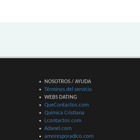
NOSOTROS / AYUDA
Términos del servicio
WEBS DATING
QueContactos.com
Quimica Cristiana
Lcontactos.com
Adanel.com
amoresporadico.com