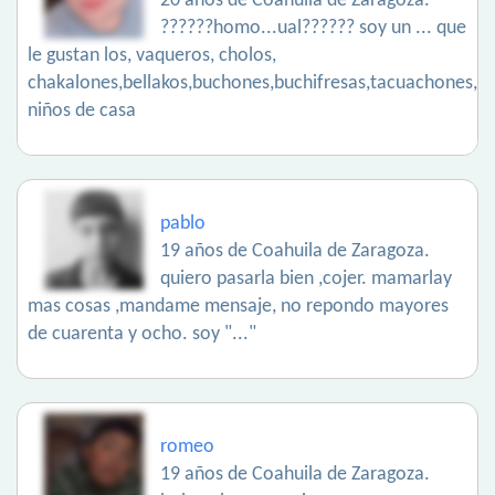
20 años de Coahuila de Zaragoza.
??????homo...ual?????? soy un ... que
le gustan los, vaqueros, cholos,
chakalones,bellakos,buchones,buchifresas,tacuachones,lo
niños de casa
pablo
19 años de Coahuila de Zaragoza.
quiero pasarla bien ,cojer. mamarlay
mas cosas ,mandame mensaje, no repondo mayores
de cuarenta y ocho. soy "..."
romeo
19 años de Coahuila de Zaragoza.