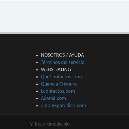
NOSOTROS / AYUDA
Términos del servicio
WEBS DATING
QueContactos.com
Quimica Cristiana
Lcontactos.com
Adanel.com
amoresporadico.com
© Recordmedia slu