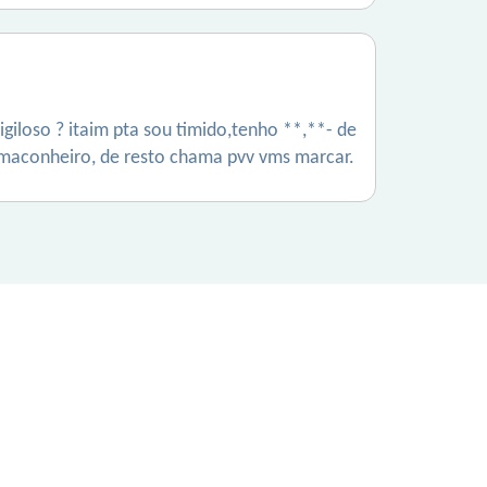
giloso ? itaim pta sou timido,tenho **,**- de
e maconheiro, de resto chama pvv vms marcar.