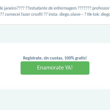
de janeiro???? ??estudante de enfermagem ??????? professor d
?? comecei fazer crosfit ?? insta: diego.olave-- ? tik-tok: die
Registrate, sin cuotas, 100% gratis!
Enamorate YA!