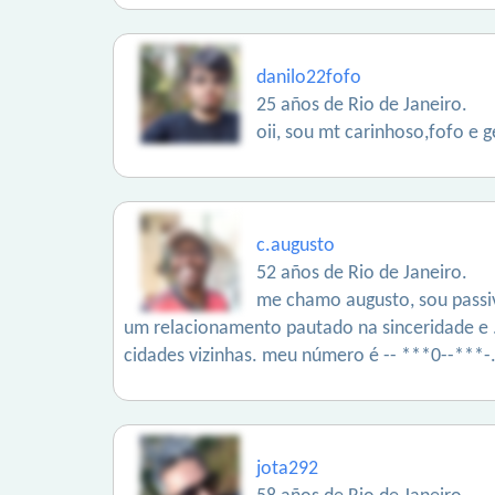
danilo22fofo
25 años de Rio de Janeiro.
oii, sou mt carinhoso,fofo e 
c.augusto
52 años de Rio de Janeiro.
me chamo augusto, sou passiv
um relacionamento pautado na sinceridade e ...
cidades vizinhas. meu número é -- ***0--***-
jota292