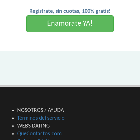
Registrate, sin cuotas, 100% gratis!
Enamorate YA!
NOSOTROS / AYUDA
Términos del servicio
WEBS DATING
QueContactos.com