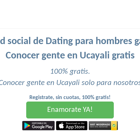
d social de Dating para hombres g
Conocer gente en Ucayali gratis
100% gratis.
Conocer gente en Ucayali solo para nosotro
Registrate, sin cuotas, 100% gratis!
Enamorate YA!