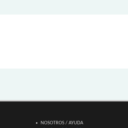
NOSOTROS / AYUDA